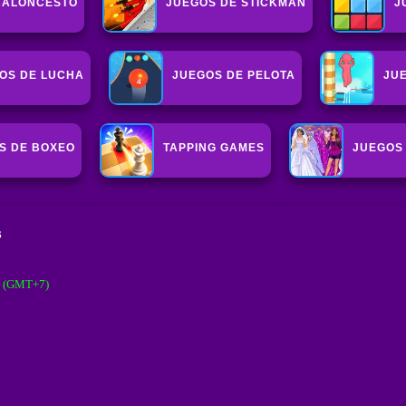
BALONCESTO
JUEGOS DE STICKMAN
J
OS DE LUCHA
JUEGOS DE PELOTA
JU
S DE BOXEO
TAPPING GAMES
JUEGOS
s
M (GMT+7)