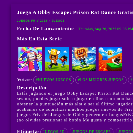
Juega A Obby Escape: Prison Rat Dance Grati
JUEGOS FRIV 2023
JUEGOS
Fecha De Lanzamiento
Thursday, Aug 28, 2025 09:35 P
:
Más En Esta Serie
Votar
:
#NUEVOS JUEGOS
#LOS MEJORES JUEGOS
#
Descripción
Estás jugando el juego Obby Escape: Prison Rat Dance
sesión, puedes jugar solo o jugar en línea con mucha
obtener la puntuación más alta o ser el último jugad
acabamos de actualizar muchos juegos nuevos de Friv 
juegos Friv del Juegos de Obby género en JuegosFriv2
¡no olvides presionar el botón Me gusta y compartirlo
Etiqueta
:
JUEGOS 3D
JUEGOS DE ESCAPE
JUEGOS