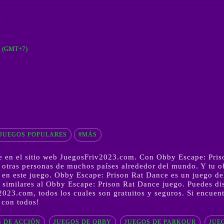
s
M (GMT+7)
JUEGOS POPULARES
#MÁS
 en el sitio web JuegosFriv2023.com. Con Obby Escape: Priso
s otras personas de muchos países alrededor del mundo. Y tu 
or en este juego. Obby Escape: Prison Rat Dance es un juego 
similares al Obby Escape: Prison Rat Dance juego. Puedes dis
023.com, todos los cuales son gratuitos y seguros. Si encuen
 con todos!
 DE ACCIÓN
JUEGOS DE OBBY
JUEGOS DE PARKOUR
JUE