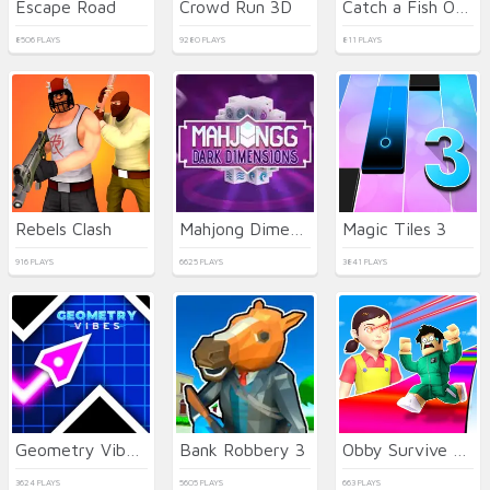
Escape Road
Crowd Run 3D
Catch a Fish Obby
8506 PLAYS
9280 PLAYS
811 PLAYS
Rebels Clash
Mahjong Dimensions
Magic Tiles 3
916 PLAYS
6625 PLAYS
3841 PLAYS
Geometry Vibes 3D
Bank Robbery 3
Obby Survive Parkour
3624 PLAYS
5605 PLAYS
663 PLAYS