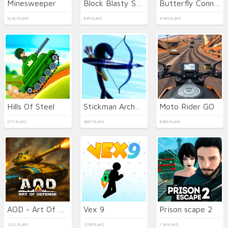
Minesweeper
Block Blasty Saga
Butterfly Connect
5240 PLAYS
835 PLAYS
4789 PLAYS
Hills Of Steel
Stickman Archer Warrior
Moto Rider GO
277 PLAYS
3997 PLAYS
8385 PLAYS
AOD - Art Of Defense
Vex 9
Prison scape 2
1122 PLAYS
1256 PLAYS
718 PLAYS