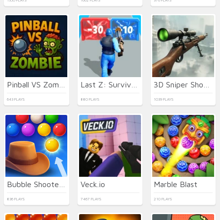
1350 PLAYS
1662 PLAYS
376 PLAYS
Pinball VS Zombie
Last Z: Survival Shooter
3D Sniper Shooter
643 PLAYS
880 PLAYS
1039 PLAYS
Bubble Shooter Wild West
Veck.io
Marble Blast
836 PLAYS
7467 PLAYS
210 PLAYS