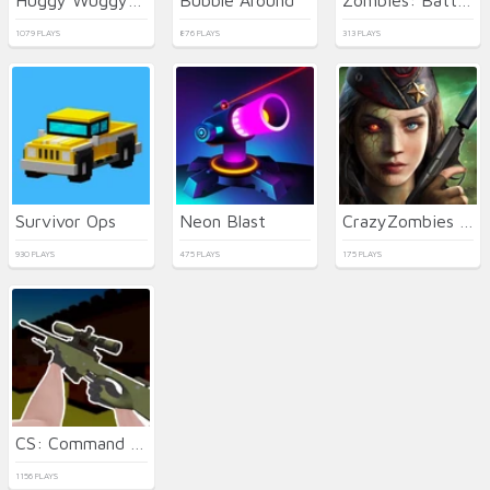
1079 PLAYS
876 PLAYS
313 PLAYS
Survivor Ops
Neon Blast
CrazyZombies 3D
930 PLAYS
475 PLAYS
175 PLAYS
CS: Command Snipers
1156 PLAYS