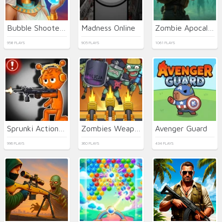
Bubble Shooter Wonders of Egypt
Madness Online
Zombie Apocalypse 2
958 PLAYS
905 PLAYS
1061 PLAYS
Sprunki Action Playground: Ragdoll Sandbox
Zombies Weapon Merge 4
Avenger Guard
996 PLAYS
360 PLAYS
434 PLAYS