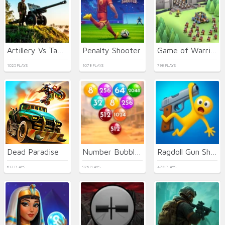
Artillery Vs Tanks
Penalty Shooter
Game of Warrior
1025 PLAYS
1078 PLAYS
798 PLAYS
Dead Paradise
Number Bubble Shooter Wild West
Ragdoll Gun Shooter! Cannon Spinner Playground
617 PLAYS
976 PLAYS
478 PLAYS