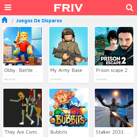
Juegos De Disparos
Obby: Battle Arena
My Army Base
Prison scape 2
692 PLAYS
121 PLAYS
719 PLAYS
They Are Coming
Bubbits
Stalker 2033: The Path of the Survivor