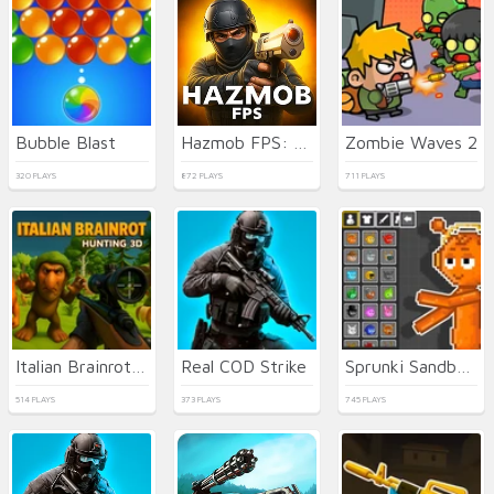
Bubble Blast
Hazmob FPS: Online Shooter
Zombie Waves 2
320 PLAYS
872 PLAYS
711 PLAYS
Italian Brainrot Hunting 3D
Real COD Strike
Sprunki Sandbox: Ragdoll Playground Mode
514 PLAYS
373 PLAYS
745 PLAYS