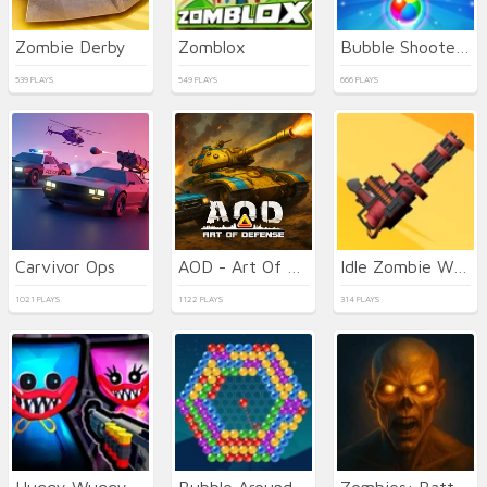
Zombie Derby
Zomblox
Bubble Shooter Hawaii
539 PLAYS
549 PLAYS
666 PLAYS
Carvivor Ops
AOD - Art Of Defense
Idle Zombie Wave
1021 PLAYS
1122 PLAYS
314 PLAYS
Huggy Wuggy Shooter
Bubble Around
Zombies: Battle for Survival