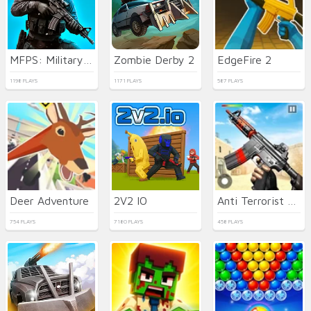
MFPS: Military Combat
Zombie Derby 2
EdgeFire 2
1198 PLAYS
1171 PLAYS
587 PLAYS
Deer Adventure
2V2 IO
Anti Terrorist Shooting
754 PLAYS
7180 PLAYS
458 PLAYS