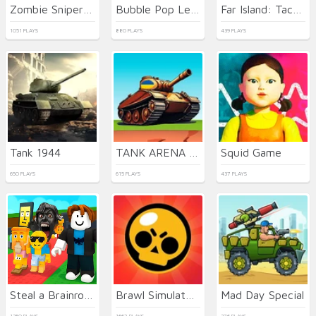
Zombie Sniper Hero
Bubble Pop Legend
Far Island: Tactical Warfare
1051 PLAYS
880 PLAYS
439 PLAYS
Tank 1944
TANK ARENA MULTIPLAYER
Squid Game
650 PLAYS
615 PLAYS
437 PLAYS
Steal a Brainrot Arena 67
Brawl Simulator 3D
Mad Day Special