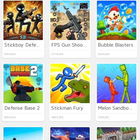
Stickboy Defender
FPS Gun Shooting Game 3D
Bubble Blasters
545 PLAYS
277 PLAYS
252 PLAYS
Defense Base 2
Stickman Fury
Melon Sandbox Online
905 PLAYS
488 PLAYS
319 PLAYS