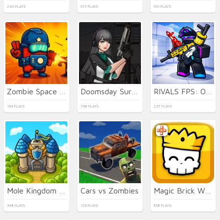
240 PLAYS
517 PLAYS
931 PLAYS
Zombie Space Episode II
Doomsday Survival Rpg Shooter
RIVALS FPS: Online Shooter
194 PLAYS
768 PLAYS
237 PLAYS
Mole Kingdom Defense
Cars vs Zombies
Magic Brick Wars
348 PLAYS
126 PLAYS
658 PLAYS