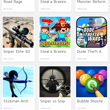
Road Rage
Steal a Brainrot Arena 67
Monster Reform
661 PLAYS
1349 PLAYS
7865 PLAYS
Sniper Elite 3D
Steal a Brainrot with Noob and Pro!
Dude Theft Auto
5012 PLAYS
615 PLAYS
4893 PLAYS
Stickman Archer Warrior
Sniper vs Sniper Online
Bubble Shooter Billiard Pool
3997 PLAYS
1764 PLAYS
734 PLAYS