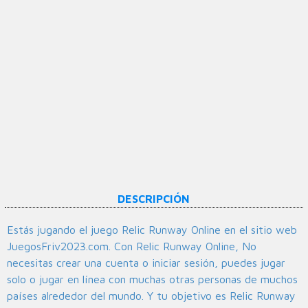
DESCRIPCIÓN
Estás jugando el juego Relic Runway Online en el sitio web
JuegosFriv2023.com. Con Relic Runway Online, No
necesitas crear una cuenta o iniciar sesión, puedes jugar
solo o jugar en línea con muchas otras personas de muchos
países alrededor del mundo. Y tu objetivo es Relic Runway