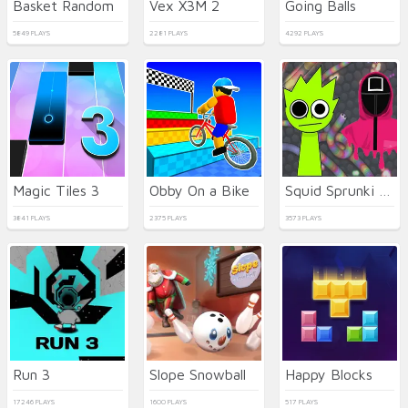
Basket Random
Vex X3M 2
Going Balls
5849 PLAYS
2281 PLAYS
4292 PLAYS
Magic Tiles 3
Obby On a Bike
Squid Sprunki Slither Game 2
3841 PLAYS
2375 PLAYS
3573 PLAYS
Run 3
Slope Snowball
Happy Blocks
17246 PLAYS
1600 PLAYS
517 PLAYS