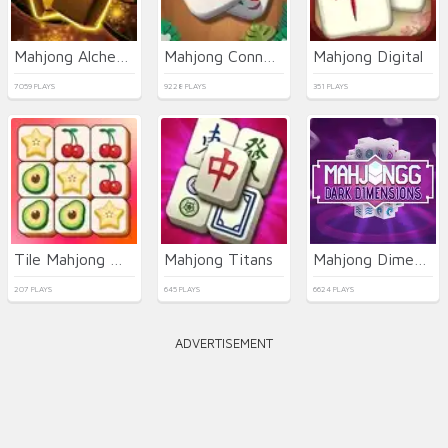
Mahjong Alchemy
Mahjong Connect Deluxe
Mahjong Digital
7059 PLAYS
9228 PLAYS
351 PLAYS
Tile Mahjong Match 3 Mahjong Master
Mahjong Titans
Mahjong Dimensions
207 PLAYS
645 PLAYS
6624 PLAYS
ADVERTISEMENT