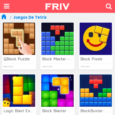
Juegos De Tetris
QBlock Puzzle
Block Master - Super Puzzle
Block Pixels
668 PLAYS
1592 PLAYS
194 PLAYS
Logic Blast Explorer
Block Blaster Puzzle
BlockBuster: Adventures Puzzle