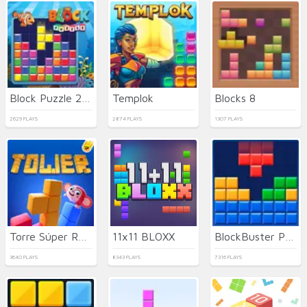
Block Puzzle 2023
Templok
Blocks 8
2629 PLAYS
2874 PLAYS
1307 PLAYS
Torre Súper Rápida
11x11 BLOXX
BlockBuster Puzzle
3640 PLAYS
8343 PLAYS
7316 PLAYS