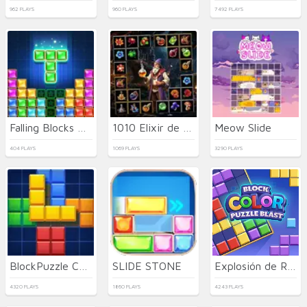
962 PLAYS
960 PLAYS
7492 PLAYS
Falling Blocks Puzzle
1010 Elixir de Alquimia
Meow Slide
404 PLAYS
1069 PLAYS
3290 PLAYS
BlockPuzzle Color Blast
SLIDE STONE
Explosión de Rompecabezas de Colores de Bloques
4320 PLAYS
1860 PLAYS
4243 PLAYS