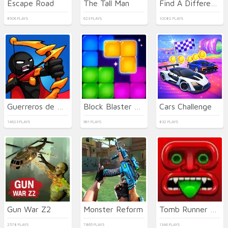
Escape Road
The Tall Man
Find A Difference
8506 PLAYS
623 PLAYS
10082 PLAYS
Guerreros de Palo: Nueva Batalla
Block Blaster Puzzle
Cars Challenge
14623 PLAYS
961 PLAYS
832 PLAYS
Gun War Z2
Monster Reform
Tomb Runner 2021
2578 PLAYS
7865 PLAYS
1346 PLAYS