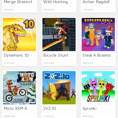
Merge Brainrot
Wild Hunting Clash
Archer Ragdoll
805 PLAYS
3001 PLAYS
1234 PLAYS
Dynamons 10
Bicycle Stunt 3D
Steal A Brainrot Original 3D
3754 PLAYS
7020 PLAYS
1986 PLAYS
Moto X3M 4 Winter
2V2 IO
Sprunki
13635 PLAYS
7179 PLAYS
3858 PLAYS