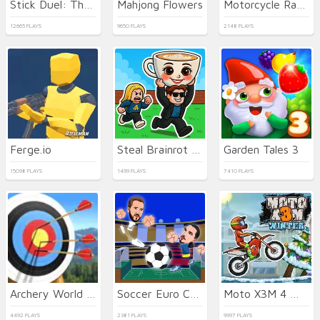
Stick Duel: The War
Mahjong Flowers
Motorcycle Racer: Road Mayhem
12665 PLAYS
9650 PLAYS
2148 PLAYS
Ferge.io
Steal Brainrot Online
Garden Tales 3
15098 PLAYS
1499 PLAYS
7410 PLAYS
Archery World Tour 2
Soccer Euro Cup 2025
Moto X3M 4 Winter
4492 PLAYS
2381 PLAYS
9997 PLAYS