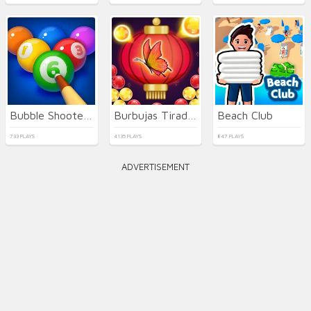
Bubble Shooter Billiard Pool
Burbujas Tirador Mariposa
Beach Club
733 PLAYS
4135 PLAYS
847 PLAYS
ADVERTISEMENT