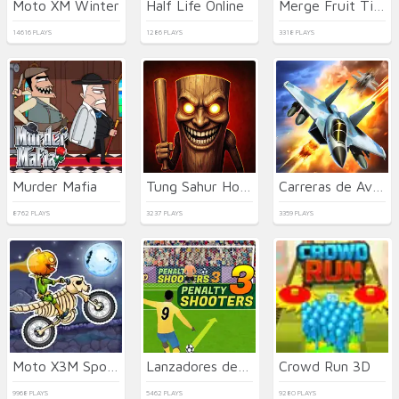
Moto XM Winter
Half Life Online
Merge Fruit Time
14616 PLAYS
1286 PLAYS
3318 PLAYS
Murder Mafia
Tung Sahur Horror
Carreras de Aviones de Combate a Reacción
8762 PLAYS
3237 PLAYS
3359 PLAYS
Moto X3M Spooky Land
Lanzadores de Penaltis 3
Crowd Run 3D
9968 PLAYS
5462 PLAYS
9280 PLAYS