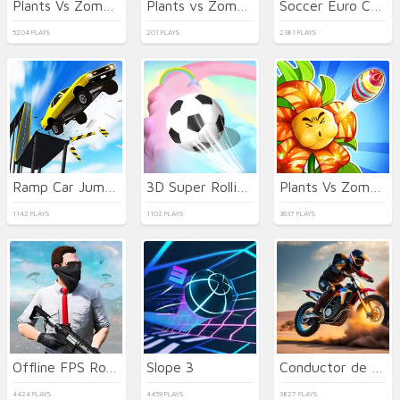
Plants Vs Zombies War
Plants vs Zombies Hybrids
Soccer Euro Cup 2025
5204 PLAYS
201 PLAYS
2381 PLAYS
Ramp Car Jumping
3D Super Rolling Ball Race
Plants Vs Zombies: Merge Defense
1142 PLAYS
1102 PLAYS
3637 PLAYS
Offline FPS Royale
Slope 3
Conductor de Acrobacias
4424 PLAYS
4459 PLAYS
3827 PLAYS