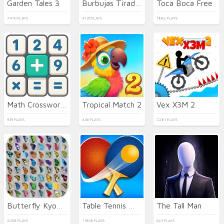
Garden Tales 3
Burbujas Tirador Mariposa
Toca Boca Free
7410 PLAYS
4135 PLAYS
1882 PLAYS
Math Crossword Puzzle - Genius Edition
Tropical Match 2
Vex X3M 2
939 PLAYS
446 PLAYS
2281 PLAYS
Butterfly Kyodai HD
Table Tennis World Tour
The Tall Man
2058 PLAYS
11806 PLAYS
623 PLAYS