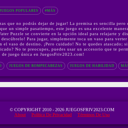
JUEGOS POPULARES
#MÁS
s que no podrás dejar de jugar! La premisa es sencilla pero d
 que un simple pasatiempo, este juego es una excelente manera 
ater Puzzle se convierte en la opción ideal para relajarte y dis
 descúbrelo! Para jugar, simplemente toca un vaso para verter 
en el vaso de destino. ¡Pero cuidado! No te quedes atascado; si
cado? No te preocupes, puedes usar un accesorio que te permit
ia de juego única en JuegosFriv2023.com!
O
JUEGOS DE ROMPECABEZAS
JUEGOS DE HABILIDAD
MÁ
© COPYRIGHT 2010 - 2026 JUEGOSFRIV2023.COM
About
Política De Privacidad
Términos De Uso