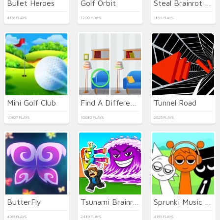
Bullet Heroes
Golf Orbit
Steal Brainrot Arena
4136 PLAYS
1200 PLAYS
1893 PLAYS
Mini Golf Club
Find A Difference
Tunnel Road
10907 PLAYS
10082 PLAYS
2625 PLAYS
ButterFly
Tsunami Brainrots Online
Sprunki Music Scary Beat Box
4365 PLAYS
2489 PLAYS
4155 PLAYS