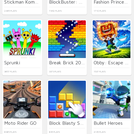
Stickman Kombat 2D
BlockBuster: Adventures Puzzle
Fashion Princess - Dress Up for Girls
2485 PLAYS
7492 PLAYS
1710 PLAYS
Sprunki
Break Brick 2024
Obby: Escape from Tsunami Brainrot
3857 PLAYS
3373 PLAYS
1537 PLAYS
Moto Rider GO
Block Blasty Saga
Bullet Heroes
8385 PLAYS
835 PLAYS
4135 PLAYS