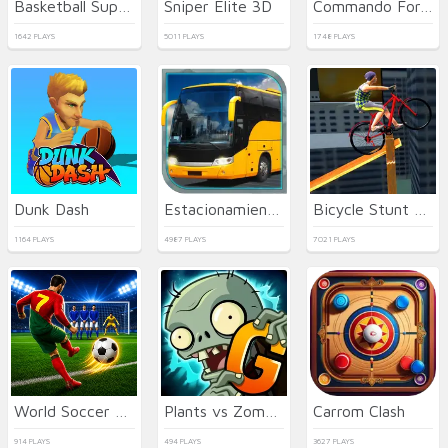
Basketball Superstars
Sniper Elite 3D
Commando Force 2
1642 PLAYS
5011 PLAYS
1748 PLAYS
Dunk Dash
Estacionamiento de Autobuses en 3D
Bicycle Stunt 3D
1164 PLAYS
4987 PLAYS
7021 PLAYS
World Soccer Champions
Plants vs Zombies 2 Gardendless
Carrom Clash
914 PLAYS
494 PLAYS
3627 PLAYS